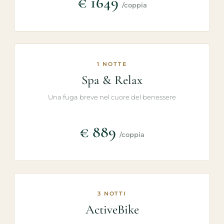
€ 1649
/coppia
1 NOTTE
Spa & Relax
Una fuga breve nel cuore del benessere
€ 889
/coppia
3 NOTTI
ActiveBike