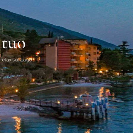
 tuo
relax sul Lago