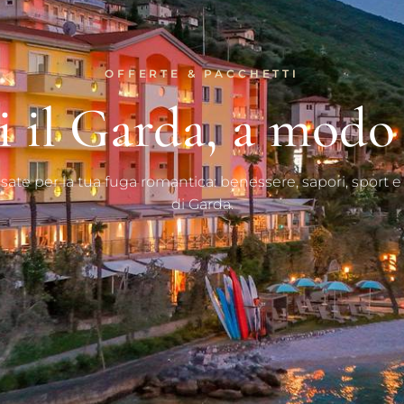
OFFERTE & PACCHETTI
i il Garda, a modo
ate per la tua fuga romantica: benessere, sapori, sport e 
di Garda.