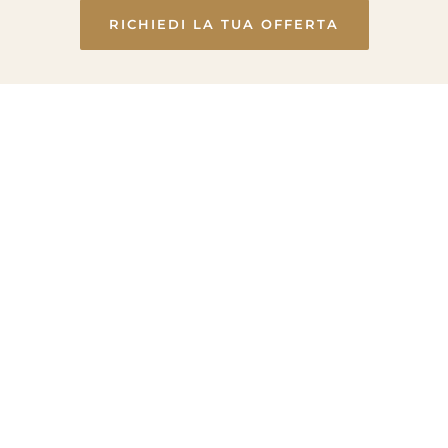
RICHIEDI LA TUA OFFERTA
Esplora
Scopri
Camere & Suite
Territorio
Spa Dhara
Sport & attività
Trattamenti
Eventi
Food & Drinks
Offerte
Servizi
FAQ
Contatti