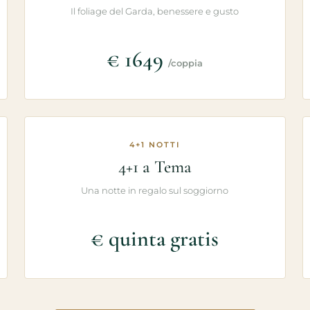
Il foliage del Garda, benessere e gusto
€ 1649
/coppia
4+1 NOTTI
4+1 a Tema
Una notte in regalo sul soggiorno
€ quinta gratis