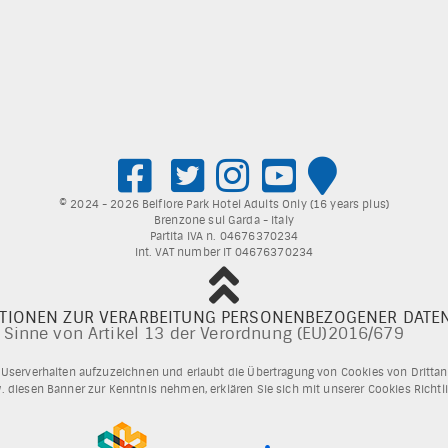
© 2024 - 2026 Belfiore Park Hotel Adults Only (16 years plus)
Brenzone sul Garda - Italy
Partita IVA n. 04676370234
Int. VAT number IT 04676370234
TIONEN ZUR VERARBEITUNG PERSONENBEZOGENER DATE
 Sinne von Artikel 13 der Verordnung (EU)2016/679
 Userverhalten aufzuzeichnen und erlaubt die Übertragung von Cookies von Drittanb
. diesen Banner zur Kenntnis nehmen, erklären Sie sich mit unserer Cookies Richtl