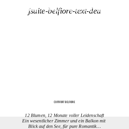
EN
SPA
FOOD & DRINKS
ADULTS ONLY 16+
LEISTUN
jsuite-belfiore-text-deu
COMFORT BELFIORE
12 Blumen, 12 Monate voller Leidenschaft
Ein wesentlicher Zimmer und ein Balkon mit
Blick auf den See, für pure Romantik…