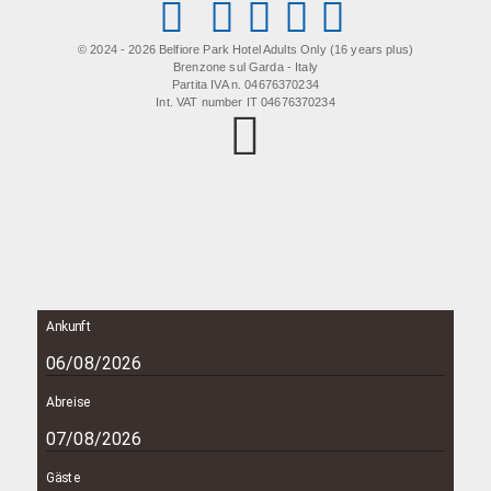
© 2024 - 2026 Belfiore Park Hotel Adults Only (16 years plus)
Brenzone sul Garda - Italy
Partita IVA n. 04676370234
Int. VAT number IT 04676370234
Ankunft
Abreise
Gäste