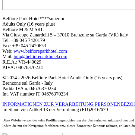
Belfiore Park Hotel****superior
Adults Only (16 years plus)
Belfiore M & M SRL
Via Giuseppe Zanardelli 5 – 37010 Brenzone su Garda (VR) Italy
Tel: +39 045 7420179
Fax: +39 045 7420653
Web:
www.belfioreparkhotel.com
Mail:
info@belfioreparkhotel.com
R.E.A.: VR-440029
P.IVA: 04676370234
© 2024 - 2026 Belfiore Park Hotel Adults Only (16 years plus)
Brenzone sul Garda - Italy
Partita IVA n. 04676370234
Int. VAT number IT 04676370234
INFORMATIONEN ZUR VERARBEITUNG PERSONENBEZO
im Sinne von Artikel 13 der Verordnung (EU)2016/679
Diese Website verwendet keine Profilierungscookies, um das Userverhalten aufzuzeichnen und e
Indem Sie mit der Navigation fortfahren bzw. diesen Banner zur Kenntnis nehmen, erklären Sie 