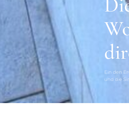
Di
Wo
di
Ein den Er
und die Si