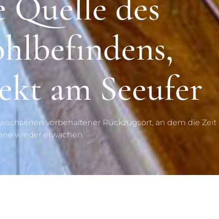
e Quelle des
hlbefindens,
rekt am Seeufer
wachsenen vorbehaltener Rückzugsort, an dem die Zeit s
nne wieder erwachen.