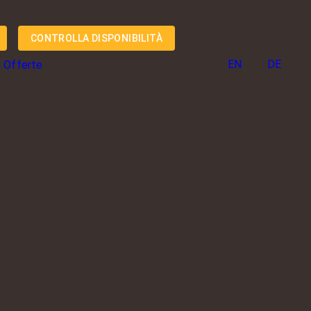
CONTROLLA DISPONIBILITÀ
Seleziona la tua lingua
EN
DE
i
Offerte