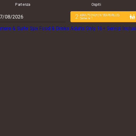
Partenza
Ospiti
2
ADULTS ONLY (16 YEARS PLUS)
Camere
:
1
mere & Suite
Spa
Food & Drinks
Adults Only 16+
Servizi Inclus