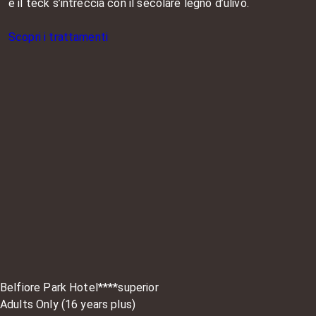
e il teck s’intreccia con il secolare legno d’ulivo.
Scopri i trattamenti
Belfiore Park Hotel****superior
Adults Only (16 years plus)