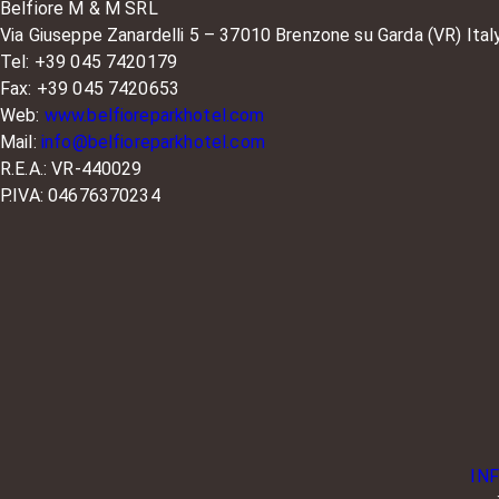
Belfiore M & M SRL
Via Giuseppe Zanardelli 5 – 37010 Brenzone su Garda (VR) Ital
Tel: +39 045 7420179
Fax: +39 045 7420653
Web:
www.belfioreparkhotel.com
Mail:
info@belfioreparkhotel.com
R.E.A.: VR-440029
P.IVA: 04676370234
IN